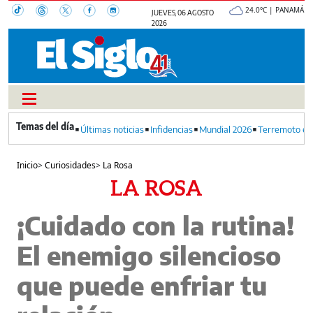
24.0°C | PANAMÁ
JUEVES, 06 AGOSTO
2026
Últimas noticias
Infidencias
Mundial 2026
Terremoto en
Inicio
>
Curiosidades
>
La Rosa
LA ROSA
¡Cuidado con la rutina!
El enemigo silencioso
que puede enfriar tu