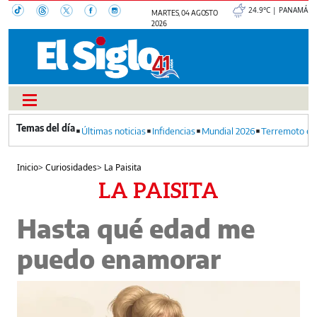
24.9°C | PANAMÁ
MARTES, 04 AGOSTO
2026
Últimas noticias
Infidencias
Mundial 2026
Terremoto en
Inicio
>
Curiosidades
>
La Paisita
LA PAISITA
Hasta qué edad me
puedo enamorar