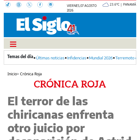
23.6°C | PANAMÁ
VIERNES, 07 AGOSTO
2026
Últimas noticias
Infidencias
Mundial 2026
Terremoto en
Inicio
>
Crónica Roja
CRÓNICA ROJA
El terror de las
chiricanas enfrenta
otro juicio por