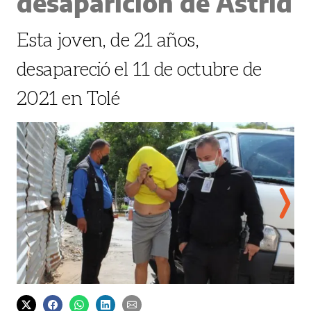
desaparición de Astrid
Esta joven, de 21 años,
desapareció el 11 de octubre de
2021 en Tolé
Astri
Elmer Quintero/ El Siglo