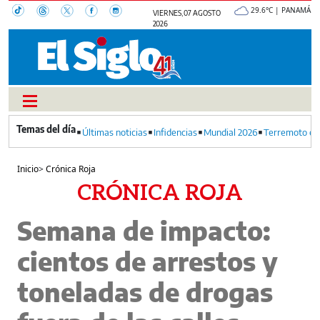
29.6°C | PANAMÁ
VIERNES, 07 AGOSTO
2026
Últimas noticias
Infidencias
Mundial 2026
Terremoto en
Inicio
>
Crónica Roja
CRÓNICA ROJA
Semana de impacto:
cientos de arrestos y
toneladas de drogas