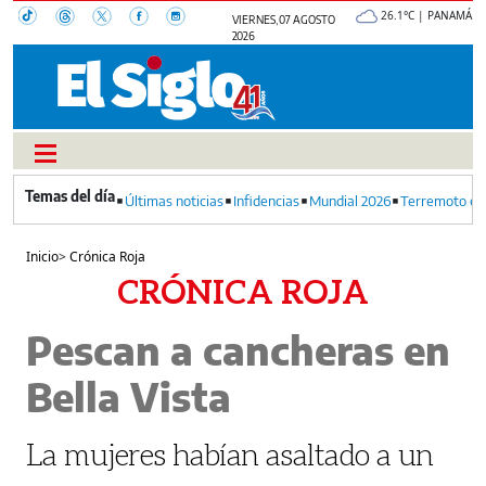
26.1°C | PANAMÁ
VIERNES, 07 AGOSTO
2026
Últimas noticias
Infidencias
Mundial 2026
Terremoto en
Inicio
>
Crónica Roja
CRÓNICA ROJA
Pescan a cancheras en
Bella Vista
La mujeres habían asaltado a un