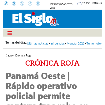
26.1°C | PANAMÁ
VIERNES, 07 AGOSTO
2026
Últimas noticias
Infidencias
Mundial 2026
Terremoto en
Inicio
>
Crónica Roja
CRÓNICA ROJA
Panamá Oeste |
Rápido operativo
policial permite