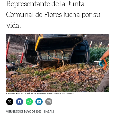
Representante de la Junta
Comunal de Flores lucha por su
vida.
La tr
La tragedia se suscitó en la primeras horas del día del viernes
Junta
Redes
VIERNES 15 DE MAYO DE 2026 - 11:45 AM