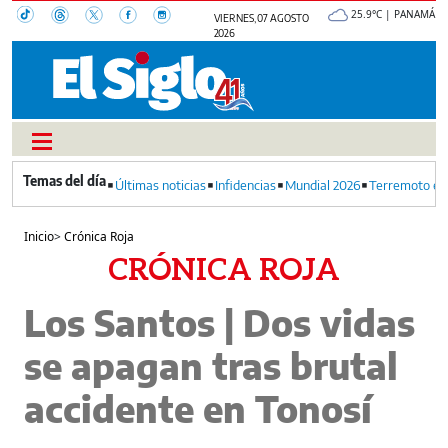
25.9°C | PANAMÁ
VIERNES, 07 AGOSTO
2026
Últimas noticias
Infidencias
Mundial 2026
Terremoto en
Inicio
>
Crónica Roja
CRÓNICA ROJA
Los Santos | Dos vidas
se apagan tras brutal
accidente en Tonosí