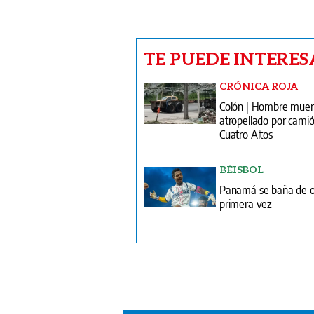
TE PUEDE INTERES
CRÓNICA ROJA
Colón | Hombre mue
atropellado por camió
Cuatro Altos
BÉISBOL
Panamá se baña de o
primera vez
V
T
¿