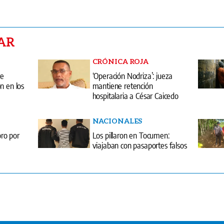
AR
CRÓNICA ROJA
re
‘Operación Nodriza’: jueza
n en los
mantiene retención
hospitalaria a César Caicedo
NACIONALES
ro por
Los pillaron en Tocumen:
viajaban con pasaportes falsos
entas
Edici
erminos y condiciones
Quiénes somos?