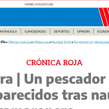
VIERNES, 07 AGOSTO 2026
FARÁNDULA
CURIOSIDADES
DEPORTES
OPINIÓN
ECONO
Últimas noticias
Infidencias
Mundial 2026
Terremoto en Venezuela
CRÓNICA ROJA
ra | Un pescador
arecidos tras na