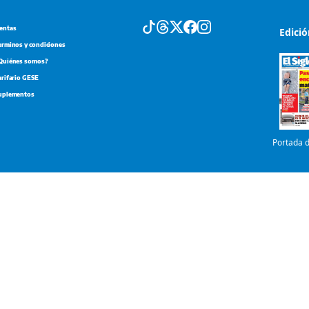
arifario GESE
uplementos
Portada d