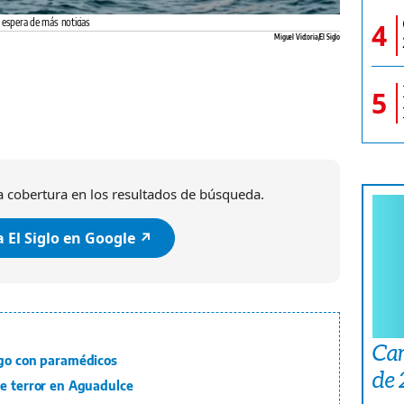
n espera de más noticias
4
Miguel Victoria/El Siglo
5
 cobertura en los resultados de búsqueda.
 El Siglo en Google ↗️
Car
ogo con paramédicos
de
de terror en Aguadulce