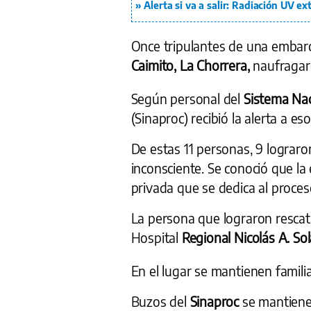
Alerta si va a salir: Radiación UV 
Once tripulantes de una embar
Caimito, La Chorrera,
naufragar
Según personal del
Sistema Nac
(Sinaproc) recibió la alerta a e
De estas 11 personas, 9 lograron 
inconsciente. Se conoció que l
privada que se dedica al proce
La persona que lograron rescata
Hospital
Regional Nicolás A. So
En el lugar se mantienen familia
Buzos del
Sinaproc
se mantienen