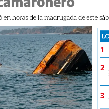
 camaronero
tó en horas de la madrugada de este sá
LO
1
2
3