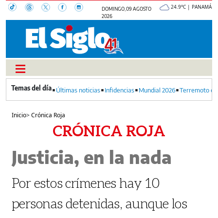
24.9°C | PANAMÁ
DOMINGO, 09 AGOSTO
2026
Últimas noticias
Infidencias
Mundial 2026
Terremoto en
Inicio
>
Crónica Roja
CRÓNICA ROJA
Justicia, en la nada
Por estos crímenes hay 10
personas detenidas, aunque los