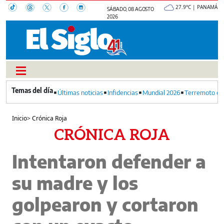
27.9°C | PANAMÁ
SÁBADO, 08 AGOSTO
2026
Últimas noticias
Infidencias
Mundial 2026
Terremoto en
Inicio
>
Crónica Roja
CRÓNICA ROJA
Intentaron defender a
su madre y los
golpearon y cortaron