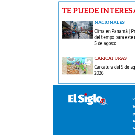
TE PUEDE INTERES
NACIONALES
Clima en Panamá | Pr
del tiempo para este 
5 de agosto
CARICATURAS
Caricatura del 5 de a
2026
V
T
¿
T
S