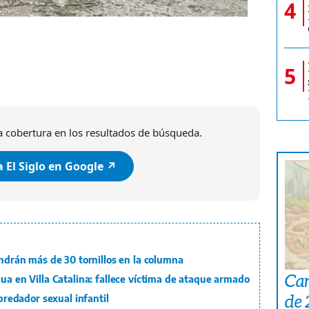
4
Johar Ferrara/ El Siglo
5
 cobertura en los resultados de búsqueda.
 El Siglo en Google ↗️
ondrán más de 30 tornillos en la columna
Car
gua en Villa Catalina: fallece víctima de ataque armado
de
epredador sexual infantil