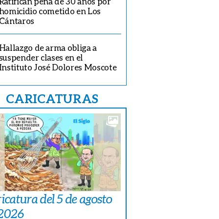
Ratifican pena de 30 años por
homicidio cometido en Los
Cántaros
Hallazgo de arma obliga a
suspender clases en el
Instituto José Dolores Moscote
CARICATURAS
icatura del 5 de agosto
 2026