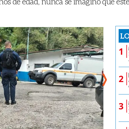
̃os de edad, nunca se imaginó que este m
LO
1
2
3