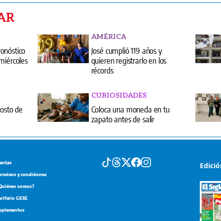
AR
AMÉRICA
onóstico
José cumplió 119 años y
miércoles
quieren registrarlo en los
récords
CURIOSIDADES
gosto de
Coloca una moneda en tu
zapato antes de salir
entas
Edici
erminos y condiciones
Quiénes somos?
arifario GESE
uplementos