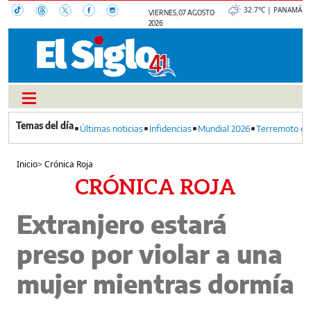
32.7°C | PANAMÁ
VIERNES, 07 AGOSTO
2026
Últimas noticias
Infidencias
Mundial 2026
Terremoto en
Inicio
>
Crónica Roja
CRÓNICA ROJA
Extranjero estará
preso por violar a una
mujer mientras dormía