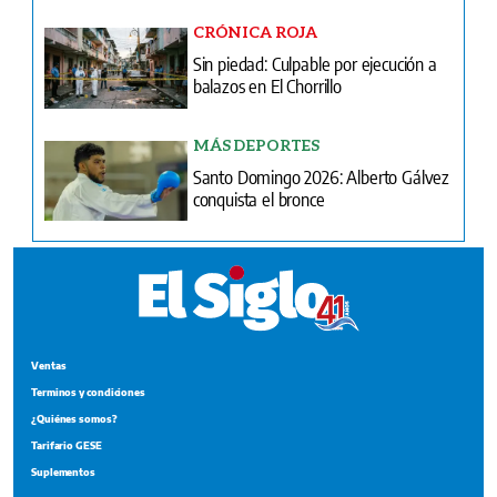
CRÓNICA ROJA
Sin piedad: Culpable por ejecución a
balazos en El Chorrillo
MÁS DEPORTES
Santo Domingo 2026: Alberto Gálvez
conquista el bronce
Ventas
Terminos y condiciones
¿Quiénes somos?
Tarifario GESE
Suplementos