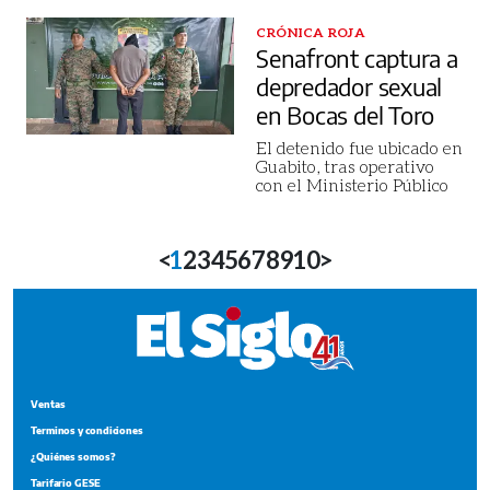
CRÓNICA ROJA
Senafront captura a
depredador sexual
en Bocas del Toro
El detenido fue ubicado en
Guabito, tras operativo
con el Ministerio Público
<
1
2
3
4
5
6
7
8
9
10
>
Ventas
Terminos y condiciones
¿Quiénes somos?
Tarifario GESE