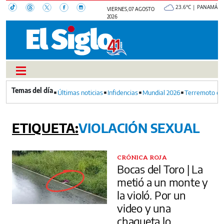
23.6°C | PANAMÁ
VIERNES, 07 AGOSTO
2026
Últimas noticias
Infidencias
Mundial 2026
Terremoto en
VIOLACIÓN SEXUAL
CRÓNICA ROJA
Bocas del Toro | La
metió a un monte y
la violó. Por un
video y una
chaqueta lo