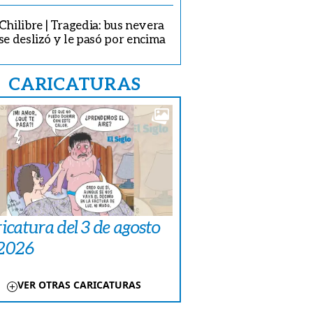
 llevaban amarrada de pies y manos con zunchos y amordazado.
Chilibre | Tragedia: bus nevera
se deslizó y le pasó por encima
CARICATURAS
icatura del 3 de agosto
 2026
VER OTRAS CARICATURAS