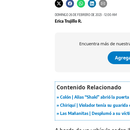
Uno de los sospechosos fue herido en la rodilla y en el glúte
DOMINGO 26 DE FEBRERO DE 2023 - 12:00 AM
Erica Trujillo R.
Encuentra más de nuestra
Agrega
Colón | Alias “Shaki” abrió la puerta
Chiriquí | Violador tenía su guarida
Las Mañanitas | Desplumó a su víctim