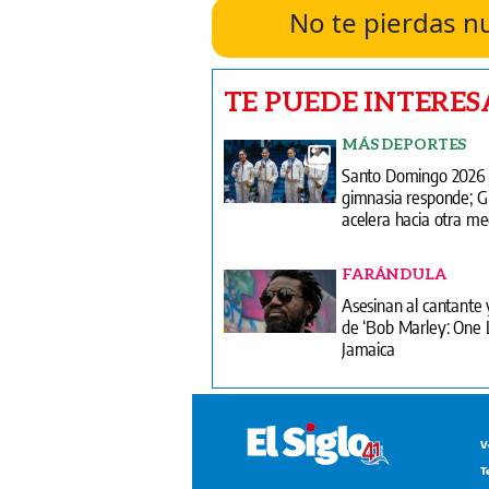
No te pierdas n
TE PUEDE INTERES
MÁS DEPORTES
Santo Domingo 2026 
gimnasia responde; G
acelera hacia otra me
FARÁNDULA
Asesinan al cantante 
de ‘Bob Marley: One 
Jamaica
V
T