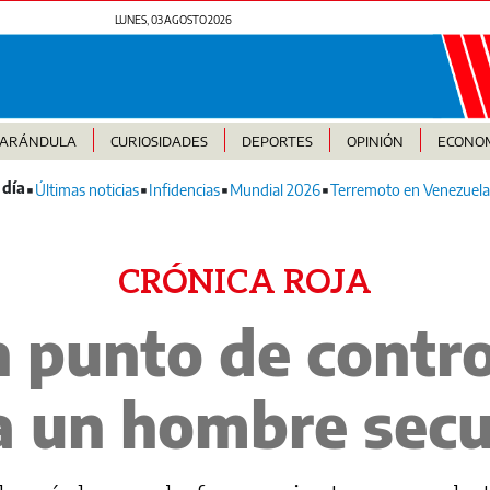
LUNES, 03 AGOSTO 2026
FARÁNDULA
CURIOSIDADES
DEPORTES
OPINIÓN
ECONO
Últimas noticias
Infidencias
Mundial 2026
Terremoto en Venezuela
CRÓNICA ROJA
 punto de contr
a un hombre sec