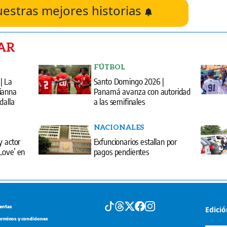
uestras mejores historias
AR
FÚTBOL
| La
Santo Domingo 2026 |
ianna
Panamá avanza con autoridad
dalla
a las semifinales
NACIONALES
y actor
Exfuncionarios estallan por
Love’ en
pagos pendientes
entas
Edici
erminos y condiciones