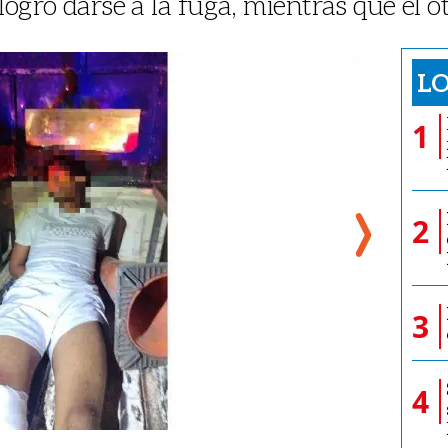
ogró darse a la fuga, mientras que el o
LO
1
2
3
4