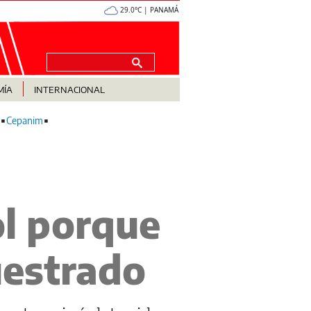
29.0°C | PANAMÁ
MÍA
INTERNACIONAL
Cepanim
ol porque
uestrado