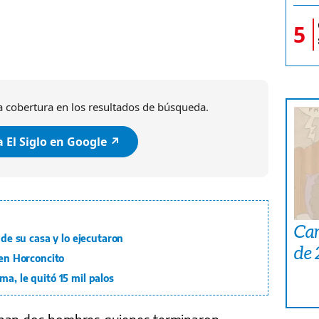
o.
A la víctima la
Cortesía / El Siglo
5
 cobertura en los resultados de búsqueda.
 El Siglo en Google ↗️
Car
 de su casa y lo ejecutaron
de
 en Horconcito
a, le quitó 15 mil palos