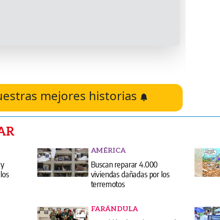
uestras mejores historias
AR
AMÉRICA
 y
Buscan reparar 4.000
los
viviendas dañadas por los
terremotos
FARÁNDULA