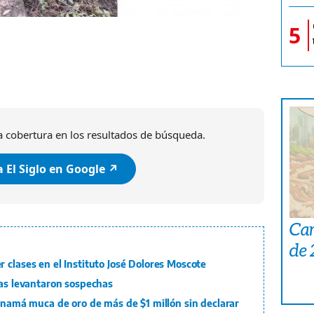
5
Elmer Quintero/ El Siglo
 cobertura en los resultados de búsqueda.
 El Siglo en Google ↗️
Car
de
 clases en el Instituto José Dolores Moscote
tas levantaron sospechas
Panamá muca de oro de más de $1 millón sin declarar