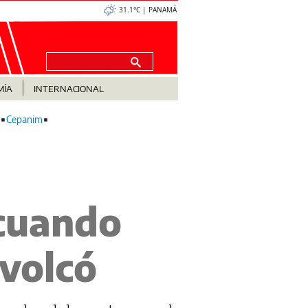
31.1°C | PANAMÁ
MÍA
INTERNACIONAL
Cepanim
 cuando
volcó