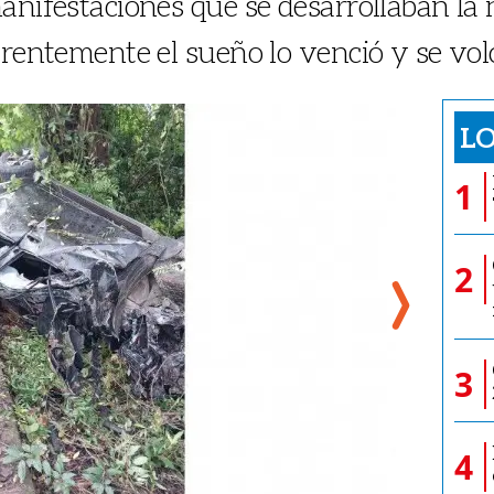
anifestaciones que se desarrollaban la 
arentemente el sueño lo venció y se volc
LO
1
2
3
4