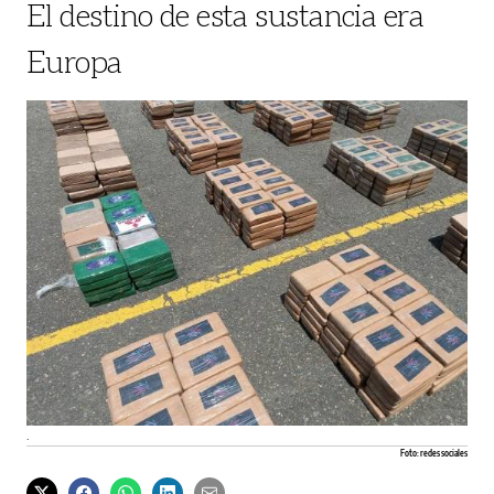
El destino de esta sustancia era
Europa
.
Foto: redes sociales