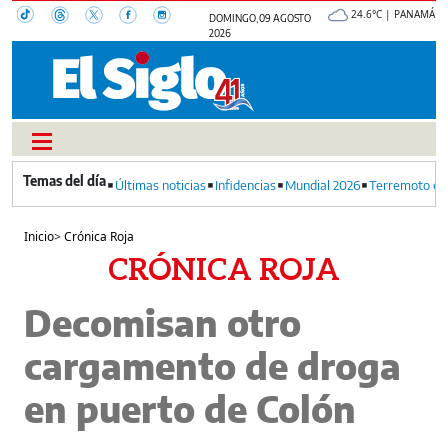
24.6°C | PANAMÁ
DOMINGO, 09 AGOSTO
2026
Últimas noticias
Infidencias
Mundial 2026
Terremoto en
Inicio
>
Crónica Roja
CRÓNICA ROJA
Decomisan otro
cargamento de droga
en puerto de Colón