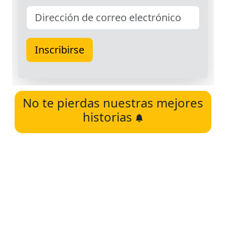
No te pierdas nuestras mejores
historias