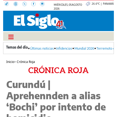
26.6°C | PANAMÁ
MIÉRCOLES, 05 AGOSTO
2026
Últimas noticias
Infidencias
Mundial 2026
Terremoto en
Inicio
>
Crónica Roja
CRÓNICA ROJA
Curundú |
Aprehennden a alias
‘Bochi’ por intento de