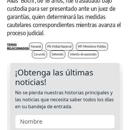
Alias ‘Bochi’, de 18 años, fue trasladado bajo
custodia para ser presentado ante un juez de
garantías, quien determinará las medidas
cautelares correspondientes mientras avanza el
proceso judicial.
Panamá
PN: Policía Nacional
MP: Ministerio Público
Curundú
Detenido
Intento de asesinato