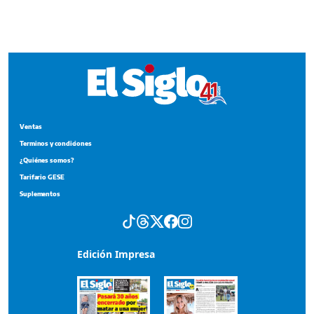
Terminos y condiciones
¿Quiénes somos?
Tarifario GESE
Suplementos
Edición Impresa
Portada del impreso del 7 de agosto de 2026