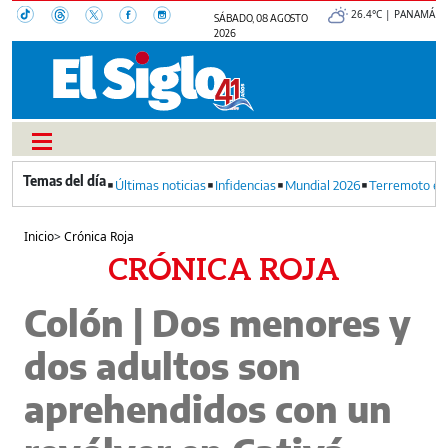
26.4°C | PANAMÁ
SÁBADO, 08 AGOSTO
2026
Últimas noticias
Infidencias
Mundial 2026
Terremoto en
Inicio
>
Crónica Roja
CRÓNICA ROJA
Colón | Dos menores y
dos adultos son
aprehendidos con un