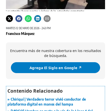
Un re
Los retenidos fueron puestos a órdenes de las autoridades competentes.
los s
Cedida / PN
MARTES 12 DE MAYO DE 2026 - 2:43 PM
Francisco Márquez
Encuentra más de nuestra cobertura en los resultados
de búsqueda.
Agrega El Siglo en Google ↗️
Chiriquí | Verdadero terror vivió conductor de
plataforma digital en manos del hampa