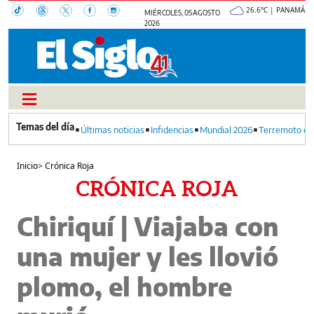
26.6°C | PANAMÁ
MIÉRCOLES, 05 AGOSTO
2026
Últimas noticias
Infidencias
Mundial 2026
Terremoto en
Inicio
>
Crónica Roja
CRÓNICA ROJA
Chiriquí | Viajaba con
una mujer y les llovió
plomo, el hombre