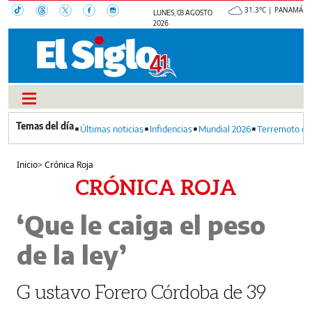
31.3°C | PANAMÁ
LUNES, 03 AGOSTO
2026
Últimas noticias
Infidencias
Mundial 2026
Terremoto en
Inicio
>
Crónica Roja
CRÓNICA ROJA
‘Que le caiga el peso
de la ley’
G ustavo Forero Córdoba de 39