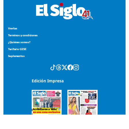
Ventas
Terminos y condiciones
¿Quiénes somos?
Tarifario GESE
Suplementos
Edición Impresa
Portada del impreso del 2 de agosto de 2026