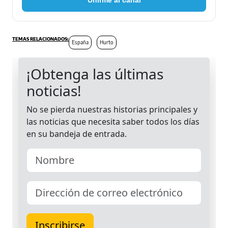
Unirme al canal
España
Hurto