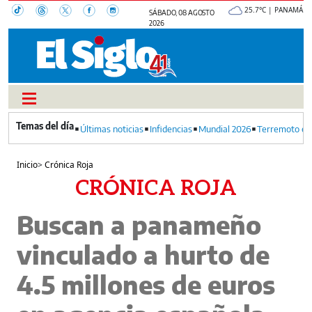
25.7°C | PANAMÁ
SÁBADO, 08 AGOSTO
2026
Últimas noticias
Infidencias
Mundial 2026
Terremoto en
Inicio
>
Crónica Roja
CRÓNICA ROJA
Buscan a panameño
vinculado a hurto de
4.5 millones de euros