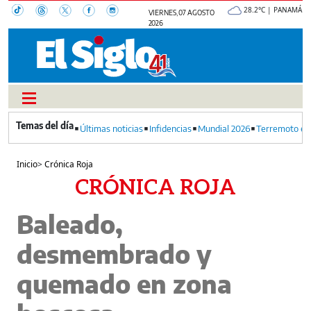
28.2°C | PANAMÁ
VIERNES, 07 AGOSTO
2026
Últimas noticias
Infidencias
Mundial 2026
Terremoto en
Inicio
>
Crónica Roja
CRÓNICA ROJA
Baleado,
desmembrado y
quemado en zona