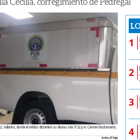
lla Cecilia, corregimiento de Pedregal
LO
1
2
3
a J.J. Vallarino, donde el médico dictaminó su deceso a las 11:32 p.m. Carmen Bustamante,
4
Archivo / El Siglo