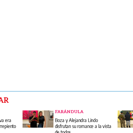
AR
FARÁNDULA
va era
Boza y Alejandra Lindo
rrepiento
disfrutan su romance a la vista
de todos.