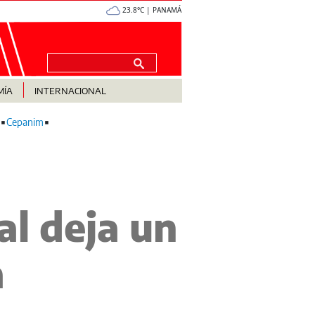
23.8°C | PANAMÁ
MÍA
INTERNACIONAL
Cepanim
l deja un
a