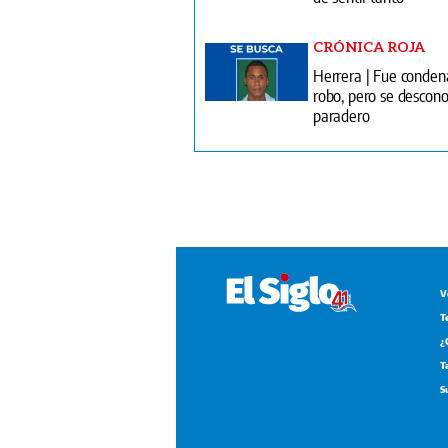
CRÓNICA ROJA
Herrera | Fue conden
robo, pero se descono
paradero
V
T
¿
T
S