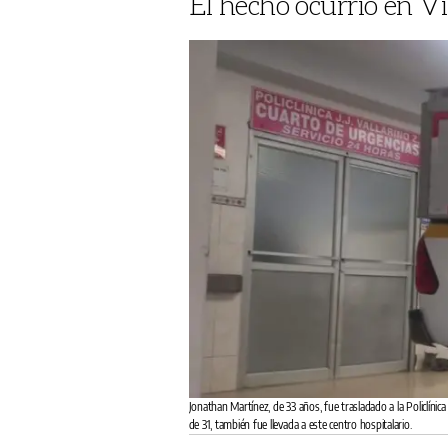
El hecho ocurrió en Vi
Jonathan Martínez, de 33 años, fue trasladado a la Policlínic
de 31, también fue llevada a este centro hospitalario.