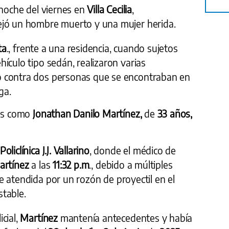
 noche del viernes en
Villa Cecilia
,
dejó un hombre muerto y una mujer herida.
ta
., frente a una residencia, cuando sujetos
ículo tipo sedán, realizaron varias
 contra dos personas que se encontraban en
ga.
das como
Jonathan Danilo Martínez,
de
33 años,
Policlínica J.J. Vallarino
, donde el médico de
artínez
a las
11:32 p.m
., debido a múltiples
e atendida por un rozón de proyectil en el
table.
cial,
Martínez
mantenía antecedentes y había