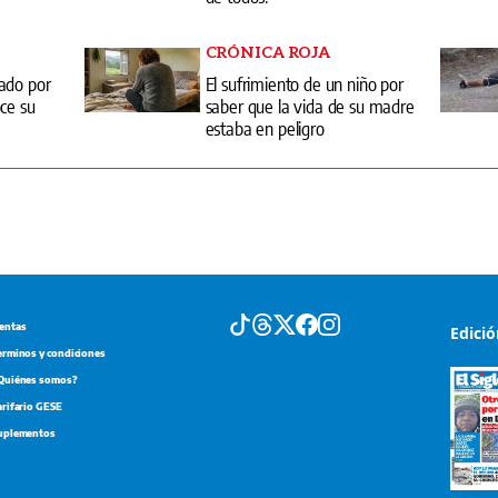
CRÓNICA ROJA
ado por
El sufrimiento de un niño por
ce su
saber que la vida de su madre
estaba en peligro
entas
Edici
erminos y condiciones
Quiénes somos?
arifario GESE
uplementos
Portada d