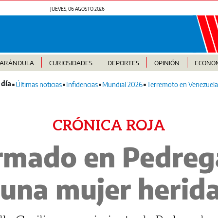
JUEVES, 06 AGOSTO 2026
FARÁNDULA
CURIOSIDADES
DEPORTES
OPINIÓN
ECONO
Últimas noticias
Infidencias
Mundial 2026
Terremoto en Venezuela
CRÓNICA ROJA
rmado en Pedrega
una mujer herid