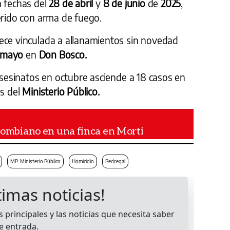
 fechas del
28 de abril
y
8 de junio
de
2025
,
erido con arma de fuego.
ece vinculada a allanamientos sin novedad
 mayo
en
Don Bosco.
 asesinatos en octubre asciende a 18 casos en
s del
Ministerio Público.
lombiano en una finca en Morti
MP: Ministerio Público
Homicidio
Pedregal