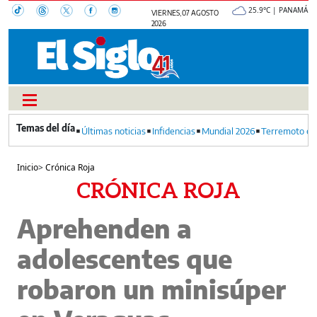
25.9°C | PANAMÁ
VIERNES, 07 AGOSTO
2026
Últimas noticias
Infidencias
Mundial 2026
Terremoto en
Inicio
>
Crónica Roja
CRÓNICA ROJA
Aprehenden a
adolescentes que
robaron un minisúper