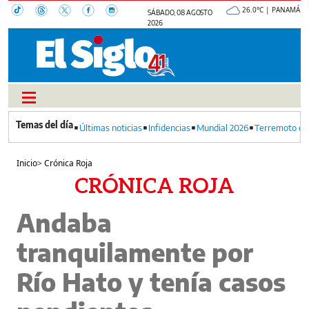
26.0°C | PANAMÁ
SÁBADO, 08 AGOSTO
2026
Últimas noticias
Infidencias
Mundial 2026
Terremoto en
Inicio
>
Crónica Roja
CRÓNICA ROJA
Andaba
tranquilamente por
Río Hato y tenía casos