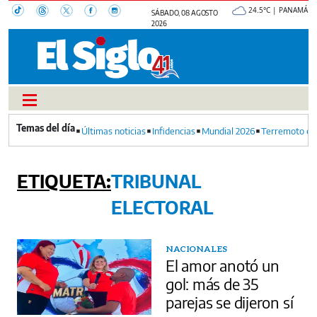
24.5°C | PANAMÁ
SÁBADO, 08 AGOSTO
2026
Últimas noticias
Infidencias
Mundial 2026
Terremoto en
TRIBUNAL
ELECTORAL
NACIONALES
El amor anotó un
gol: más de 35
parejas se dijeron sí