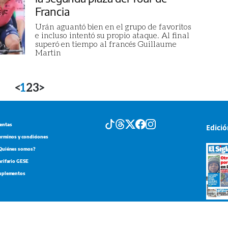
Francia
Urán aguantó bien en el grupo de favoritos
e incluso intentó su propio ataque. Al final
superó en tiempo al francés Guillaume
Martin
<
1
2
3
>
entas
Edici
erminos y condiciones
Quiénes somos?
arifario GESE
uplementos
Portada d