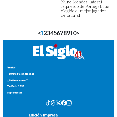
Nuno Mendes, lateral
izquierdo de Portugal, fue
elegido el mejor jugador
de la final
<
1
2
3
4
5
6
7
8
9
10
>
Ventas
Terminos y condiciones
¿Quiénes somos?
Tarifario GESE
Suplementos
Edición Impresa