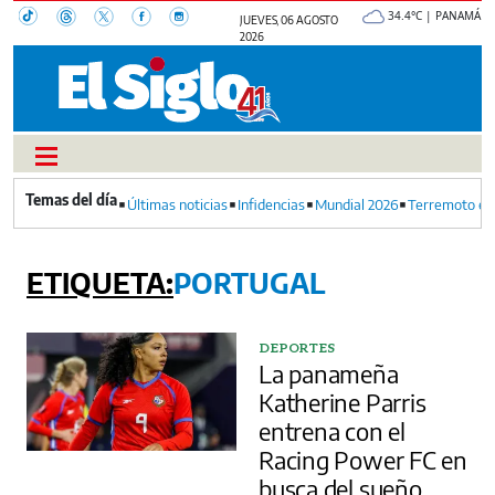
34.4°C | PANAMÁ
JUEVES, 06 AGOSTO
2026
Últimas noticias
Infidencias
Mundial 2026
Terremoto en
PORTUGAL
DEPORTES
La panameña
Katherine Parris
entrena con el
Racing Power FC en
busca del sueño