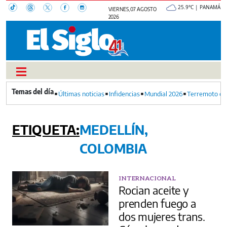
25.9°C | PANAMÁ
VIERNES, 07 AGOSTO
2026
Últimas noticias
Infidencias
Mundial 2026
Terremoto en
MEDELLÍN,
COLOMBIA
INTERNACIONAL
Rocian aceite y
prenden fuego a
dos mujeres trans.