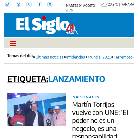
23.9°C | PANAMÁ
MARTES, 04 AGOSTO
2026
Últimas noticias
Infidencias
Mundial 2026
Terremoto en
LANZAMIENTO
NACIONALES
Martín Torrijos
vuelve con UNE: ‘El
poder no es un
negocio, es una
responsabilidad’