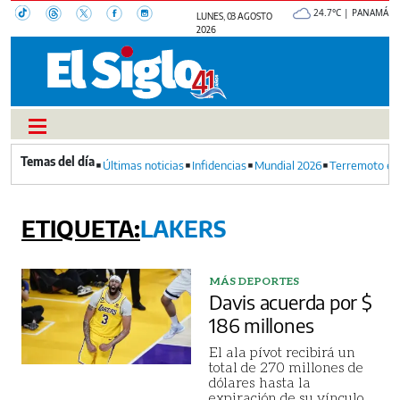
24.7°C | PANAMÁ
LUNES, 03 AGOSTO
2026
Últimas noticias
Infidencias
Mundial 2026
Terremoto en
LAKERS
MÁS DEPORTES
Davis acuerda por $
186 millones
El ala pívot recibirá un
total de 270 millones de
dólares hasta la
expiración de su vínculo