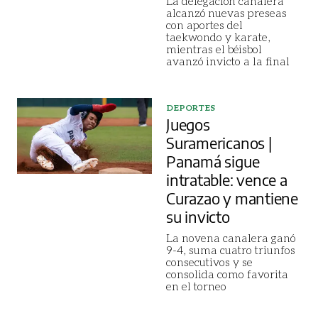
La delegación canalera
alcanzó nuevas preseas
con aportes del
taekwondo y karate,
mientras el béisbol
avanzó invicto a la final
DEPORTES
Juegos
Suramericanos |
Panamá sigue
intratable: vence a
Curazao y mantiene
su invicto
La novena canalera ganó
9-4, suma cuatro triunfos
consecutivos y se
consolida como favorita
en el torneo