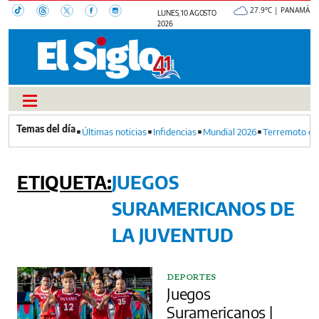
27.9°C | PANAMÁ
LUNES, 10 AGOSTO
2026
Últimas noticias
Infidencias
Mundial 2026
Terremoto en
JUEGOS
SURAMERICANOS DE
LA JUVENTUD
DEPORTES
Juegos
Suramericanos |