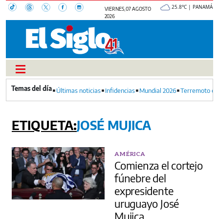
25.8°C | PANAMÁ
VIERNES, 07 AGOSTO
2026
Últimas noticias
Infidencias
Mundial 2026
Terremoto en
JOSÉ MUJICA
AMÉRICA
Comienza el cortejo
fúnebre del
expresidente
uruguayo José
Mujica