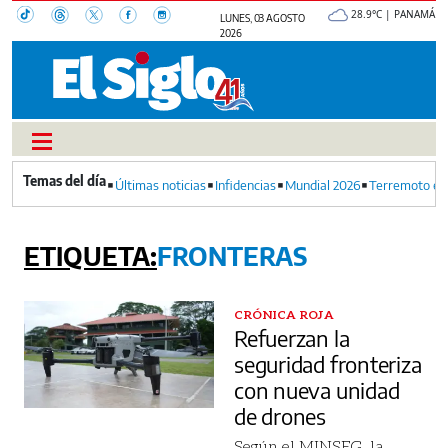
28.9°C | PANAMÁ
LUNES, 03 AGOSTO
2026
Últimas noticias
Infidencias
Mundial 2026
Terremoto en
FRONTERAS
CRÓNICA ROJA
Refuerzan la
seguridad fronteriza
con nueva unidad
de drones
Según el MINSEG, la