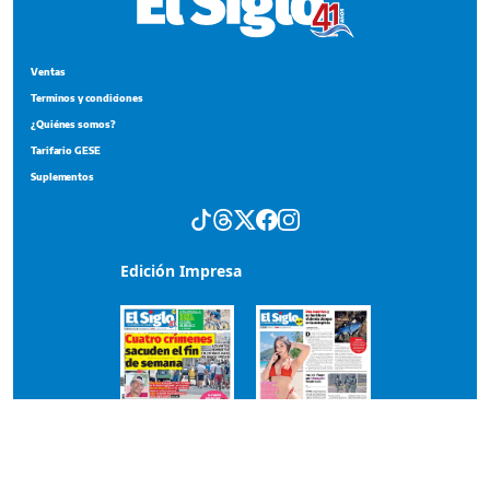
Ventas
Terminos y condiciones
¿Quiénes somos?
Tarifario GESE
Suplementos
Edición Impresa
Portada del impreso del 3 de agosto de 2026