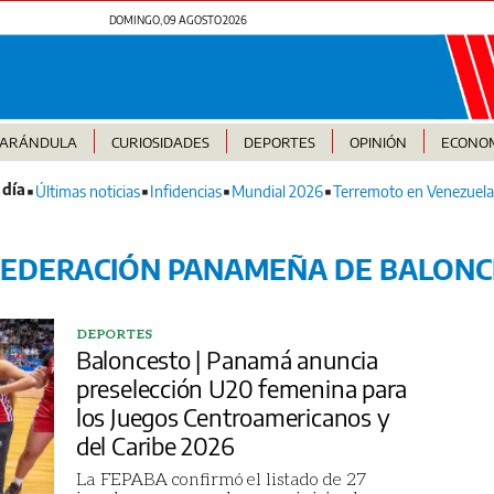
DOMINGO, 09 AGOSTO 2026
FARÁNDULA
CURIOSIDADES
DEPORTES
OPINIÓN
ECONO
Últimas noticias
Infidencias
Mundial 2026
Terremoto en Venezuela
FEDERACIÓN PANAMEÑA DE BALONC
DEPORTES
Baloncesto | Panamá anuncia
preselección U20 femenina para
los Juegos Centroamericanos y
del Caribe 2026
La FEPABA confirmó el listado de 27