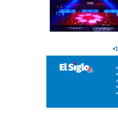
<
V
T
¿
T
S