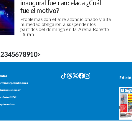
inaugural fue cancelada ¿Cuál
fue el motivo?
Problemas con el aire acondicionado y alta
humedad obligaron a suspender los
partidos del domingo en la Arena Roberto
Durán
1
2
3
4
5
6
7
8
9
10
>
entas
Edici
erminos y condiciones
Quiénes somos?
arifario GESE
uplementos
Portada d