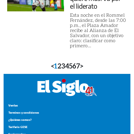
el liderato
Esta noche en el Rommel
Fernández, desde las 7:00
p.m., el Plaza Amador
recibe al Alianza de El
Salvador, con un objetivo
claro: clasificar como
primero
...
<
1
2
3
4
5
6
7
>
Ventas
Terminos y condiciones
¿Quiénes somos?
Tarifario GESE