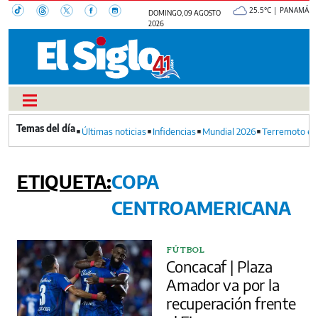
25.5°C | PANAMÁ
DOMINGO, 09 AGOSTO
2026
Últimas noticias
Infidencias
Mundial 2026
Terremoto en
COPA
CENTROAMERICANA
FÚTBOL
Concacaf | Plaza
Amador va por la
recuperación frente