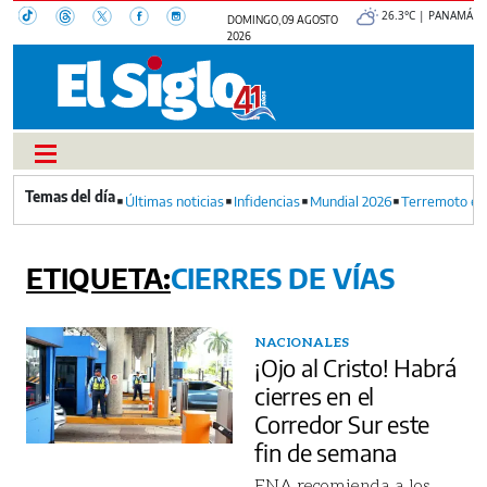
26.3°C | PANAMÁ
DOMINGO, 09 AGOSTO
2026
Últimas noticias
Infidencias
Mundial 2026
Terremoto en
CIERRES DE VÍAS
NACIONALES
¡Ojo al Cristo! Habrá
cierres en el
Corredor Sur este
fin de semana
ENA recomienda a los