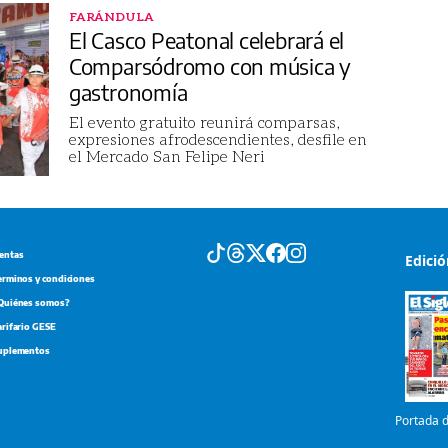
FARÁNDULA
El Casco Peatonal celebrará el
Comparsódromo con música y
gastronomía
El evento gratuito reunirá comparsas,
expresiones afrodescendientes, desfile en
el Mercado San Felipe Neri
entas
Edici
erminos y condiciones
Quiénes somos?
arifario GESE
uplementos
Portada d