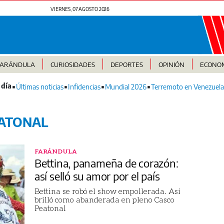
VIERNES, 07 AGOSTO 2026
FARÁNDULA
CURIOSIDADES
DEPORTES
OPINIÓN
ECONO
Últimas noticias
Infidencias
Mundial 2026
Terremoto en Venezuela
EATONAL
FARÁNDULA
Bettina, panameña de corazón:
así selló su amor por el país
Bettina se robó el show empollerada. Así
brilló como abanderada en pleno Casco
Peatonal