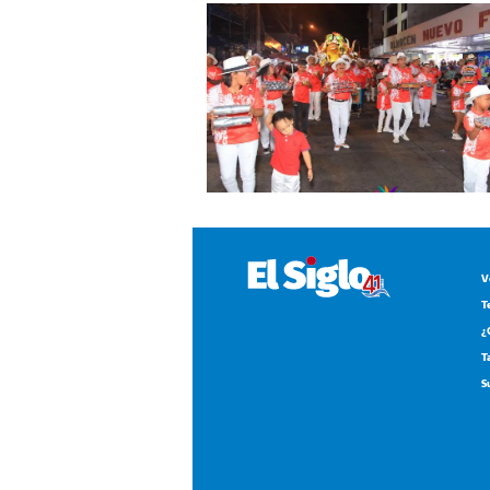
V
T
¿
T
S