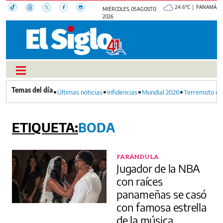
24.6°C | PANAMÁ
MIÉRCOLES, 05 AGOSTO
2026
Últimas noticias
Infidencias
Mundial 2026
Terremoto en
BODA
FARÁNDULA
Jugador de la NBA
con raíces
panameñas se casó
con famosa estrella
de la música