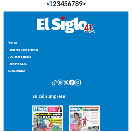
<
1
2
3
4
5
6
7
8
9
>
Ventas
Terminos y condiciones
¿Quiénes somos?
Tarifario GESE
Suplementos
Edición Impresa