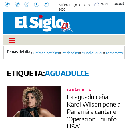
26.2°C | PANAMÁ
MIÉRCOLES, 05 AGOSTO
2026
Últimas noticias
Infidencias
Mundial 2026
Terremoto en
AGUADULCE
FARÁNDULA
La aguadulceña
Karol Wilson pone a
Panamá a cantar en
‘Operación Triunfo
USA’