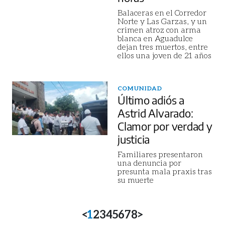
Balaceras en el Corredor
Norte y Las Garzas, y un
crimen atroz con arma
blanca en Aguadulce
dejan tres muertos, entre
ellos una joven de 21 años
COMUNIDAD
Último adiós a
Astrid Alvarado:
Clamor por verdad y
justicia
Familiares presentaron
una denuncia por
presunta mala praxis tras
su muerte
<
1
2
3
4
5
6
7
8
>