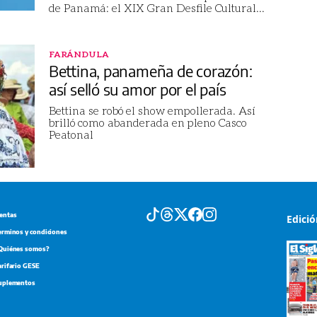
de Panamá: el XIX Gran Desfile Cultural
...
FARÁNDULA
Bettina, panameña de corazón:
así selló su amor por el país
Bettina se robó el show empollerada. Así
brilló como abanderada en pleno Casco
Peatonal
entas
Edici
erminos y condiciones
Quiénes somos?
arifario GESE
uplementos