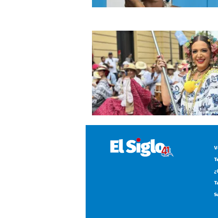
V
T
¿
T
S