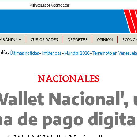
MIÉRCOLES, 05 AGOSTO 2026
FARÁNDULA
CURIOSIDADES
DEPORTES
OPINIÓN
ECONO
Últimas noticias
Infidencias
Mundial 2026
Terremoto en Venezuela
NACIONALES
allet Nacional',
a de pago digita