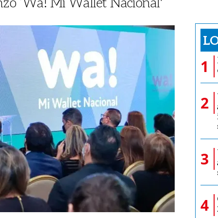
nzó ‘Wa! Mi Wallet Nacional'
LO
1
2
3
4