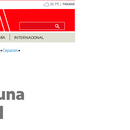
32.7°C | PANAMÁ
MÍA
INTERNACIONAL
Cepanim
 una
l