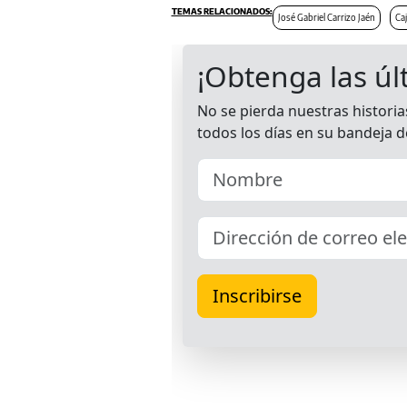
José Gabriel Carrizo Jaén
Ca