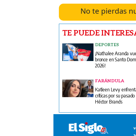
No te pierdas n
TE PUEDE INTERES
DEPORTES
¡Nathalee Aranda vue
bronce en Santo Dom
2026!
FARÁNDULA
Katleen Levy enfrent
críticas por su pasado
Héctor Brands
V
T