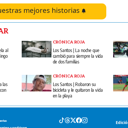
uestras mejores historias
AR
CRÓNICA ROJA
la al
Los Santos | La noche que
ingo
cambió para siempre la vida
de dos familias
CRÓNICA ROJA
a las
Los Santos | Robaron su
 con
bicicleta y le quitaron la vida
en la playa
entas
Edici
erminos y condiciones