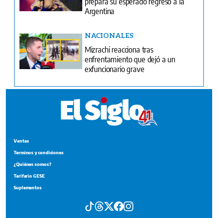
prepara su esperado regreso a la
Argentina
NACIONALES
Mizrachi reacciona tras
enfrentamiento que dejó a un
exfuncionario grave
Ventas
Terminos y condiciones
¿Quiénes somos?
Tarifario GESE
Suplementos