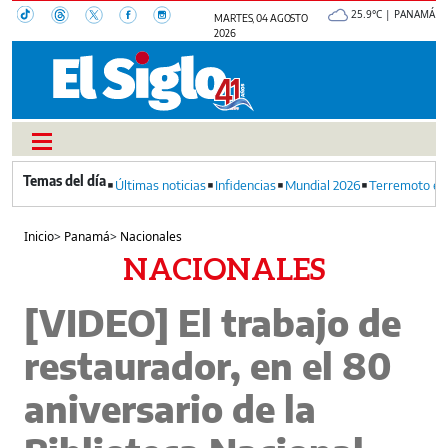
25.9°C | PANAMÁ
MARTES, 04 AGOSTO
2026
Últimas noticias
Infidencias
Mundial 2026
Terremoto en
Inicio
>
Panamá
>
Nacionales
NACIONALES
[VIDEO] El trabajo de
restaurador, en el 80
aniversario de la