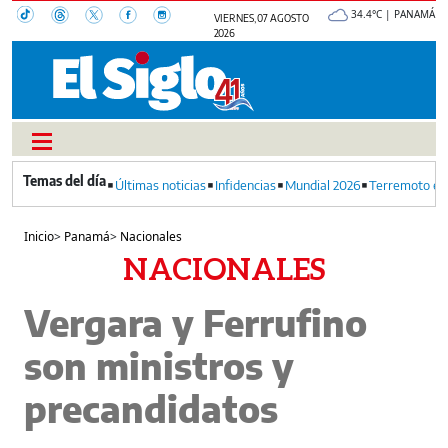
34.4°C | PANAMÁ
VIERNES, 07 AGOSTO
2026
Últimas noticias
Infidencias
Mundial 2026
Terremoto en
Inicio
>
Panamá
>
Nacionales
NACIONALES
Vergara y Ferrufino
son ministros y
precandidatos