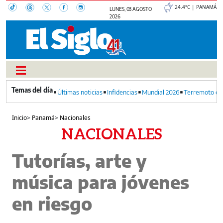
24.4°C | PANAMÁ
LUNES, 03 AGOSTO
2026
Últimas noticias
Infidencias
Mundial 2026
Terremoto en
Inicio
>
Panamá
>
Nacionales
NACIONALES
Tutorías, arte y
música para jóvenes
en riesgo