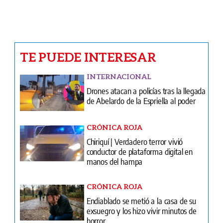
El oro ya está en casa: Panamá recibe
a sus campeones
Ventas
Terminos y condiciones
¿Quiénes somos?
Tarifario GESE
Suplementos
Edición Impresa