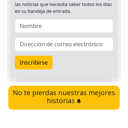
No te pierdas nuestras mejores
historias