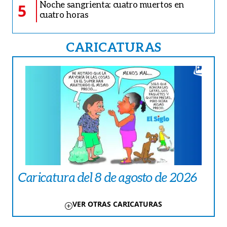
CRÓNICA ROJA
Chiriquí | Verdadero terror vivió
conductor de plataforma digital en
manos del hampa
CRÓNICA ROJA
Endiablado se metió a la casa de su
exsuegro y los hizo vivir minutos de
horror
FARÁNDULA
El cine pone a las mujeres en el centro
del debate
COMUNIDAD
Coclé| MiAMBIENTE suspende obras
de proyecto hotelero
FÚTBOL