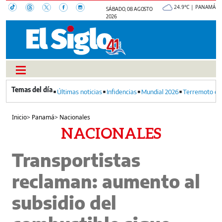
24.9°C | PANAMÁ
SÁBADO, 08 AGOSTO
2026
Últimas noticias
Infidencias
Mundial 2026
Terremoto en
Inicio
>
Panamá
>
Nacionales
NACIONALES
Transportistas
reclaman: aumento al
subsidio del