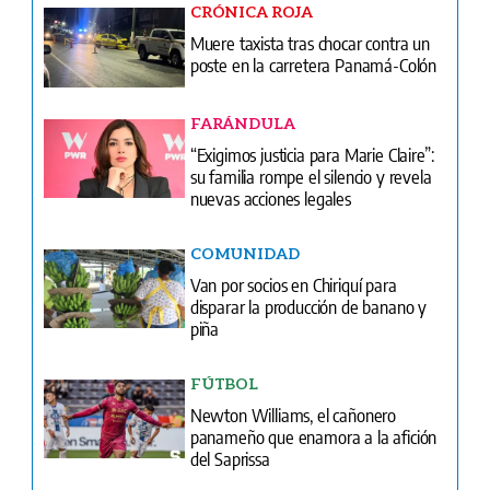
FARÁNDULA
“Exigimos justicia para Marie Claire”:
su familia rompe el silencio y revela
nuevas acciones legales
COMUNIDAD
Van por socios en Chiriquí para
disparar la producción de banano y
piña
FÚTBOL
Newton Williams, el cañonero
panameño que enamora a la afición
del Saprissa
FARÁNDULA
Los 33 escriben un nuevo capítulo:
homenaje, disco inédito y gira por
Sudamérica