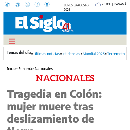
23.8°C | PANAMÁ
LUNES, 03 AGOSTO
2026
Últimas noticias
Infidencias
Mundial 2026
Terremoto en
Inicio
>
Panamá
>
Nacionales
NACIONALES
Tragedia en Colón:
mujer muere tras
deslizamiento de