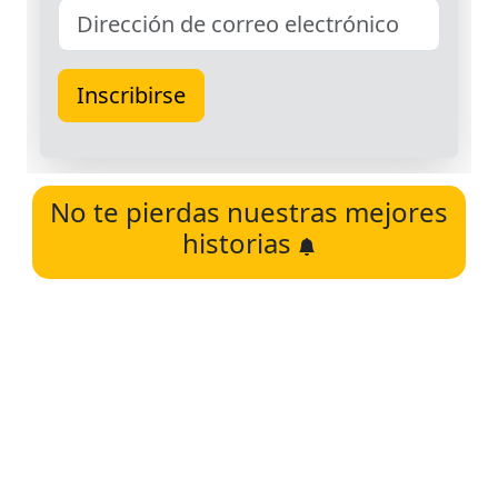
No te pierdas nuestras mejores
historias