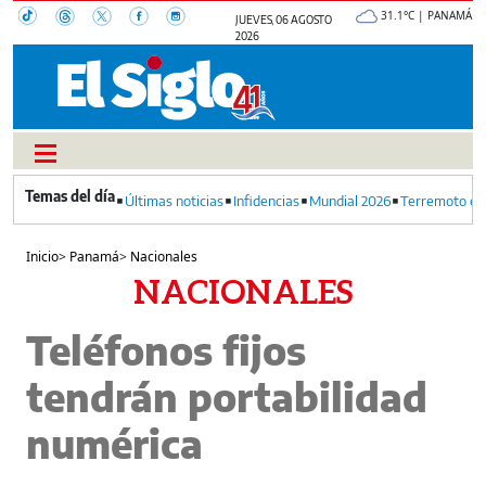
31.1°C | PANAMÁ
JUEVES, 06 AGOSTO
2026
Últimas noticias
Infidencias
Mundial 2026
Terremoto en
Inicio
>
Panamá
>
Nacionales
NACIONALES
Teléfonos fijos
tendrán portabilidad
numérica