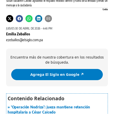
Susan Elizabeth Castillo agradeció el respaldo recibido dentro y fuera de la entidad y envió un
mensaje a la ciudadanía.
Cedida
JUEVES 30 DE ABRIL DE 2026 - 4:46 PM
Emilia Zeballos
ezeballos@elsiglo.com.pa
Encuentra más de nuestra cobertura en los resultados
de búsqueda.
Agrega El Siglo en Google ↗️
‘Operación Nodriza’: jueza mantiene retención
hospitalaria a César Caicedo