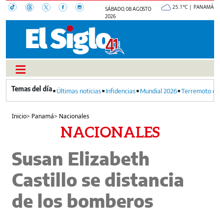
25.1°C | PANAMÁ
SÁBADO, 08 AGOSTO
2026
Últimas noticias
Infidencias
Mundial 2026
Terremoto en
Inicio
>
Panamá
>
Nacionales
NACIONALES
Susan Elizabeth
Castillo se distancia
de los bomberos