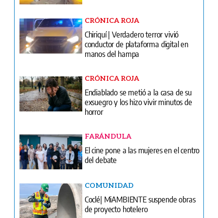
manos del hampa
CRÓNICA ROJA
Endiablado se metió a la casa de su
exsuegro y los hizo vivir minutos de
horror
FARÁNDULA
El cine pone a las mujeres en el centro
del debate
COMUNIDAD
Coclé| MiAMBIENTE suspende obras
de proyecto hotelero
FÚTBOL
El oro ya está en casa: Panamá recibe
a sus campeones