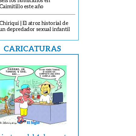
seis los homicidios en
Caimitillo este año
Chiriquí | El atroz historial de
un depredador sexual infantil
CARICATURAS