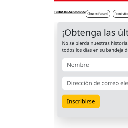
Clima en Panamá
​Pronóstic