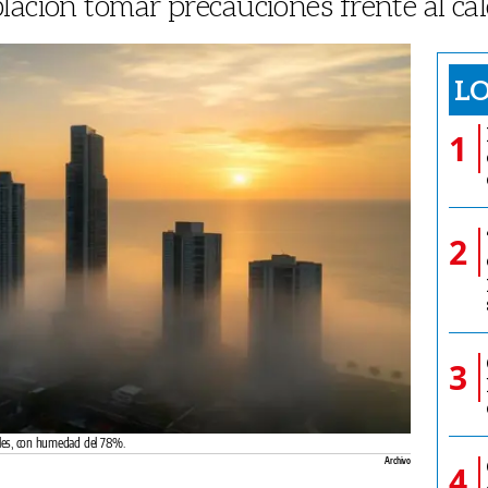
lación tomar precauciones frente al cal
LO
1
2
3
bles, con humedad del 78%.
Archivo
4