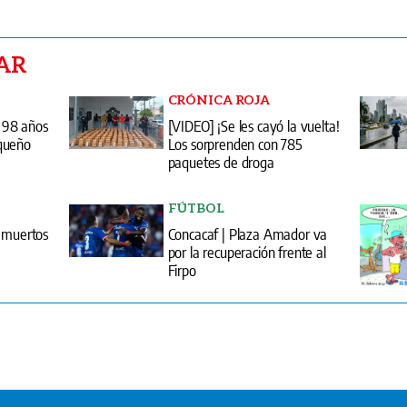
AR
CRÓNICA ROJA
s 98 años
[VIDEO] ¡Se les cayó la vuelta!
queño
Los sorprenden con 785
paquetes de droga
FÚTBOL
5 muertos
Concacaf | Plaza Amador va
por la recuperación frente al
Firpo
entas
Edici
erminos y condiciones
Quiénes somos?