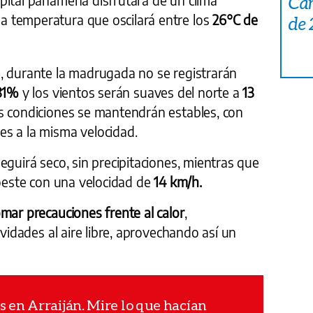
Car
 temperatura que oscilará entre los
26°C de
de
, durante la madrugada no se registrarán
81%
y los vientos serán suaves del norte a
13
as condiciones se mantendrán estables, con
es a la misma velocidad.
eguirá seco, sin precipitaciones, mientras que
roeste con una velocidad de
14 km/h.
mar precauciones frente al calor
,
ividades al aire libre, aprovechando así un
os en Arraiján. Mire lo que hacían