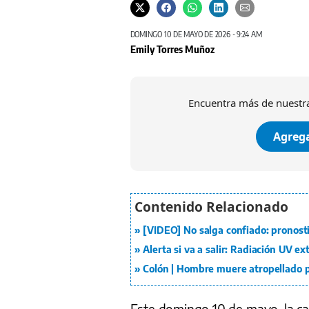
DOMINGO 10 DE MAYO DE 2026 - 9:24 AM
Emily Torres Muñoz
Encuentra más de nuestra
Agrega
[VIDEO] No salga confiado: pronost
Alerta si va a salir: Radiación UV 
Colón | Hombre muere atropellado p
Este domingo 10 de mayo, la ca