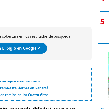
5
 cobertura en los resultados de búsqueda.
 El Siglo en Google ↗️
ican aguaceros con rayos
extrema este viernes en Panamá
or camión en los Cuatro Altos
pital panameña disfrutará de un clima