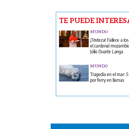
TE PUEDE INTERES
MUNDO
¡Tristeza! Fallece a lo
el cardenal mozambi
Júlio Duarte Langa
MUNDO
Tragedia en el mar: 
por ferry en llamas
V
T
¿